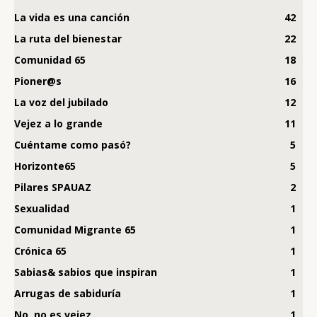
La vida es una canción
42
La ruta del bienestar
22
Comunidad 65
18
Pioner@s
16
La voz del jubilado
12
Vejez a lo grande
11
Cuéntame como pasó?
5
Horizonte65
5
Pilares SPAUAZ
2
Sexualidad
1
Comunidad Migrante 65
1
Crónica 65
1
Sabias& sabios que inspiran
1
Arrugas de sabiduría
1
No, no es vejez
1