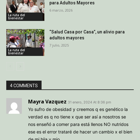
para Adultos Mayores
6 marzo, 2026
La ruta del
bienestar
“Salud Casa por Casa”, un alivio para
adultos mayores
7 julio, 2025
La ruta del
bienestar
4 COMMENTS
Mayra Vazquez
31 enero, 2024 At 8:36 pm
Yo sufro de obesidad y creemos q es genético la
verdad es q no tiene x que ser así a nosotros se
nos enseñó a comer para está llenos NO nutridos
ese es el error trataré de hacer un cambio x el bien
de mi hija y mio .