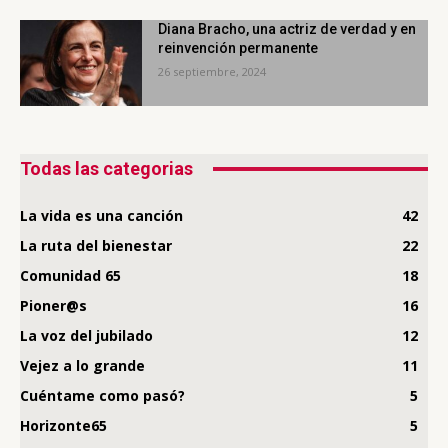
Diana Bracho, una actriz de verdad y en
reinvención permanente
26 septiembre, 2024
Todas las categorias
La vida es una canción
42
La ruta del bienestar
22
Comunidad 65
18
Pioner@s
16
La voz del jubilado
12
Vejez a lo grande
11
Cuéntame como pasó?
5
Horizonte65
5