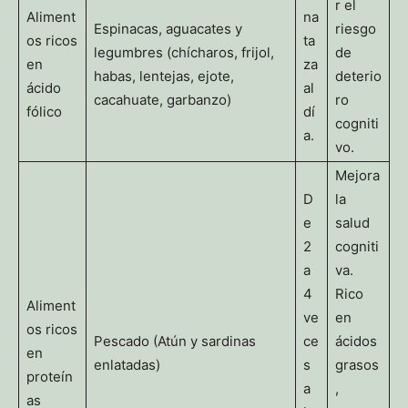
r el
Aliment
na
Espinacas, aguacates y
riesgo
os ricos
ta
legumbres (chícharos, frijol,
de
en
za
habas, lentejas, ejote,
deterio
ácido
al
cacahuate, garbanzo)
ro
fólico
dí
cogniti
a.
vo.
Mejora
D
la
e
salud
2
cogniti
a
va.
4
Rico
Aliment
ve
en
os ricos
Pescado (Atún y sardinas
ce
ácidos
en
enlatadas)
s
grasos
proteín
a
,
as