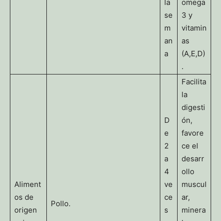
la
omega
se
3 y
m
vitamin
an
as
a
(A,E,D)
.
Facilita
la
digesti
D
ón,
e
favore
2
ce el
a
desarr
4
ollo
Aliment
ve
muscul
os de
ce
ar,
Pollo.
origen
s
minera