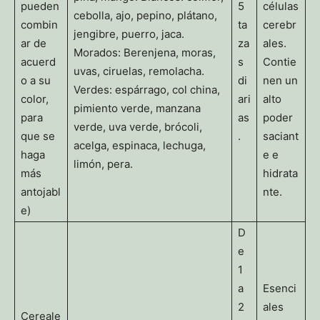
pueden
5
células
cebolla, ajo, pepino, plátano,
combin
ta
cerebr
jengibre, puerro, jaca.
ar de
za
ales.
Morados: Berenjena, moras,
acuerd
s
Contie
uvas, ciruelas, remolacha.
o a su
di
nen un
Verdes: espárrago, col china,
color,
ari
alto
pimiento verde, manzana
para
as
poder
verde, uva verde, brócoli,
que se
.
saciant
acelga, espinaca, lechuga,
haga
e e
limón, pera.
más
hidrata
antojabl
nte.
e)
D
e
1
a
Esenci
2
ales
Cereale