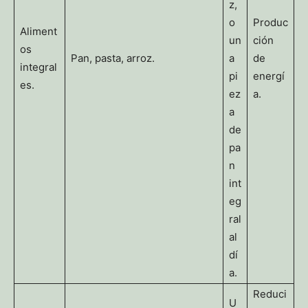
z,
o
Produc
Aliment
un
ción
os
Pan, pasta, arroz.
a
de
integral
pi
energí
es.
ez
a.
a
de
pa
n
int
eg
ral
al
dí
a.
Reduci
U