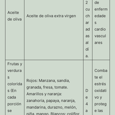
2
de
cu
enferm
Aceite
Aceite de oliva extra virgen
ch
edade
de oliva
ar
s
ad
cardio
as
vascul
al
ares
dí
a.
Frutas y
verdura
Comba
s
te el
Rojos: Manzana, sandia,
colorida
estrés
granada, fresa, tomate.
s (En
D
oxidati
Amarillos y naranja:
cada
e
vo y
zanahoria, papaya, naranja,
porción
4
proteg
mandarina, durazno, melón,
se
a
e las
piña, mango. Blancos: coliflor,