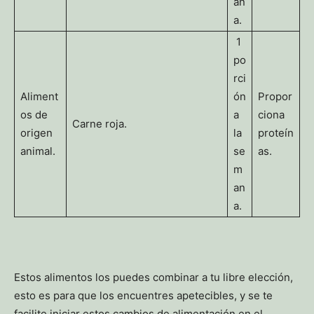
an
a.
1
po
rci
Aliment
ón
Propor
os de
a
ciona
Carne roja.
origen
la
proteín
animal.
se
as.
m
an
a.
Estos alimentos los puedes combinar a tu libre elección,
esto es para que los encuentres apetecibles, y se te
facilite iniciar estos cambios de alimentación en el