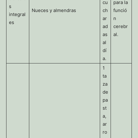
cu
para la
s
Nueces y almendras
ch
funció
integral
ar
n
es
ad
cerebr
as
al.
al
dí
a.
1
ta
za
de
pa
st
a,
ar
ro