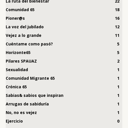
La ruta del bienestar
22
Comunidad 65
18
Pioner@s
16
La voz del jubilado
12
Vejez a lo grande
11
Cuéntame como pasó?
5
Horizonte65
5
Pilares SPAUAZ
2
Sexualidad
1
Comunidad Migrante 65
1
Crónica 65
1
Sabias& sabios que inspiran
1
Arrugas de sabiduría
1
No, no es vejez
1
Ejercicio
0