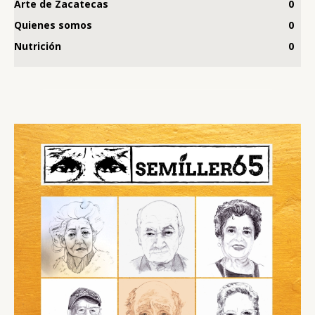
Arte de Zacatecas
0
Quienes somos
0
Nutrición
0