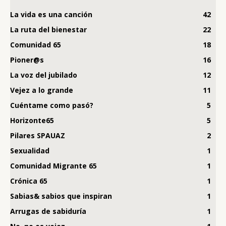
La vida es una canción
42
La ruta del bienestar
22
Comunidad 65
18
Pioner@s
16
La voz del jubilado
12
Vejez a lo grande
11
Cuéntame como pasó?
5
Horizonte65
5
Pilares SPAUAZ
2
Sexualidad
1
Comunidad Migrante 65
1
Crónica 65
1
Sabias& sabios que inspiran
1
Arrugas de sabiduría
1