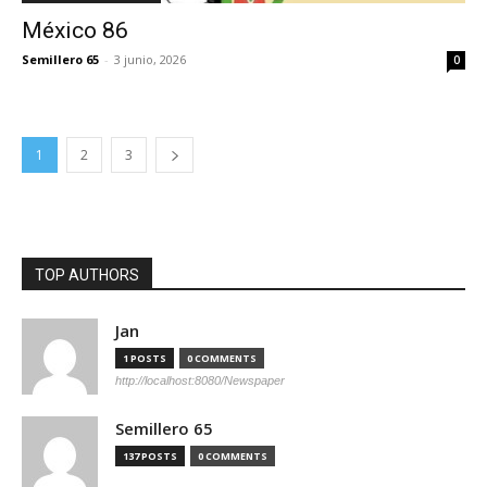
México 86
Semillero 65
-
3 junio, 2026
0
1
2
3
TOP AUTHORS
Jan
1 POSTS
0 COMMENTS
http://localhost:8080/Newspaper
Semillero 65
137 POSTS
0 COMMENTS