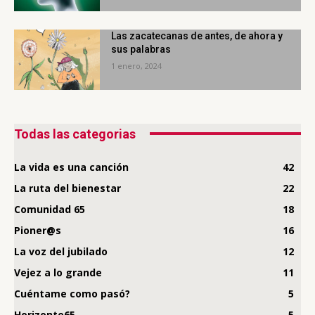
Las zacatecanas de antes, de ahora y
sus palabras
1 enero, 2024
Todas las categorias
La vida es una canción
42
La ruta del bienestar
22
Comunidad 65
18
Pioner@s
16
La voz del jubilado
12
Vejez a lo grande
11
Cuéntame como pasó?
5
Horizonte65
5