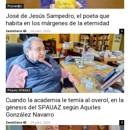
Pioner@s
José de Jesús Sampedro, el poeta que
habita en los márgenes de la eternidad
Semillero 65
-
24 julio, 2026
0
Pilares SPAUAZ
Cuando la academia le temía al overol, en la
génesis del SPAUAZ según Aquiles
González Navarro
Semillero 65
-
24 julio, 2026
0