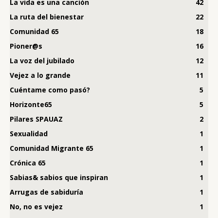
La vida es una canción
42
La ruta del bienestar
22
Comunidad 65
18
Pioner@s
16
La voz del jubilado
12
Vejez a lo grande
11
Cuéntame como pasó?
5
Horizonte65
5
Pilares SPAUAZ
2
Sexualidad
1
Comunidad Migrante 65
1
Crónica 65
1
Sabias& sabios que inspiran
1
Arrugas de sabiduría
1
No, no es vejez
1