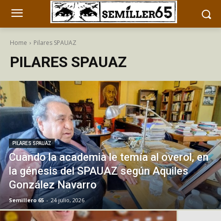
Home
Pilares SPAUAZ
PILARES SPAUAZ
PILARES SPAUAZ
Cuando la academia le temía al overol, en
la génesis del SPAUAZ según Aquiles
González Navarro
Semillero 65
-
24 julio, 2026