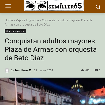
Home
Vejez a lo grande
Conquistan adultos mayores Plaza de
Armas con orquesta de Beto Díaz
Vejez a lo grande
Conquistan adultos mayores
Plaza de Armas con orquesta
de Beto Díaz
By
Semillero 65
28 marzo, 2024
673
0