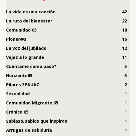
La vida es una canción
42
La ruta del bienestar
22
Comunidad 65
18
Pioner@s
16
La voz del jubilado
12
Vejez a lo grande
11
Cuéntame como pasó?
5
Horizonte65
5
Pilares SPAUAZ
2
Sexualidad
1
Comunidad Migrante 65
1
Crónica 65
1
Sabias& sabios que inspiran
1
Arrugas de sabiduría
1