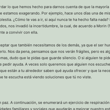
ordar lo que hemos hecho para darnos cuenta de que la mayoría
e estamos exagerando. Por ejemplo, hace unos días una de mis 
estia. ¿Cómo te vas a ir, si aquí nunca te ha hecho falta nada?
pados, nos invadió la incertidumbre, la cual, de acuerdo a Morin
e a convivir con ella.
ceptar que también necesitamos de los demás, ya que el ser hum
rlo. Nos da pena, pensamos que nos verán frágiles, pero es al
mas, dudo que le pidas que guarde silencio. O si alguien te pide
de pedir ayuda. A veces solo queremos que alguien nos escuche
 que están a tu alrededor saben qué ayuda ofrecer y que la nec
que te escucha está viendo soluciones que tú no viste.
paz. A continuación, se enumerará un ejercicio de respiración 
vidades familiares y sociales que ayudarán a mejorar nuestro e