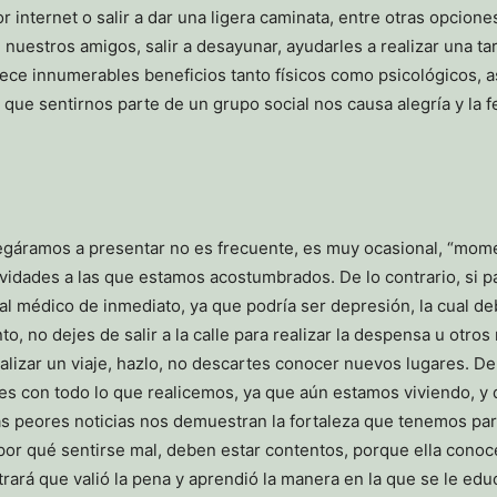
r internet o salir a dar una ligera caminata, entre otras opciones
uestros amigos, salir a desayunar, ayudarles a realizar una ta
ofrece innumerables beneficios tanto físicos como psicológicos,
a que sentirnos parte de un grupo social nos causa alegría y la
gáramos a presentar no es frecuente, es muy ocasional, “mom
ividades a las que estamos acostumbrados. De lo contrario, si pa
al médico de inmediato, ya que podría ser depresión, la cual deb
nto, no dejes de salir a la calle para realizar la despensa u otr
realizar un viaje, hazlo, no descartes conocer nuevos lugares. 
s con todo lo que realicemos, ya que aún estamos viviendo, y
las peores noticias nos demuestran la fortaleza que tenemos pa
 por qué sentirse mal, deben estar contentos, porque ella conoc
ará que valió la pena y aprendió la manera en la que se le edu