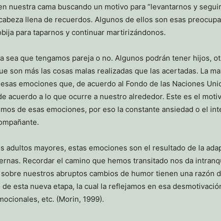
 nuestra cama buscando un motivo para “levantarnos y seguir
 cabeza llena de recuerdos. Algunos de ellos son esas preocupa
obija para taparnos y continuar martirizándonos.
ya sea que tengamos pareja o no. Algunos podrán tener hijos, 
ue son más las cosas malas realizadas que las acertadas. La 
sas emociones que, de acuerdo al Fondo de las Naciones Unida
de acuerdo a lo que ocurre a nuestro alrededor. Este es el mot
emos de esas emociones, por eso la constante ansiedad o el in
compañante.
los adultos mayores, estas emociones son el resultado de la ada
ernas. Recordar el camino que hemos transitado nos da intranqui
 sobre nuestros abruptos cambios de humor tienen una razón de
 de esta nueva etapa, la cual la reflejamos en esa desmotivac
emocionales, etc. (Morin, 1999).