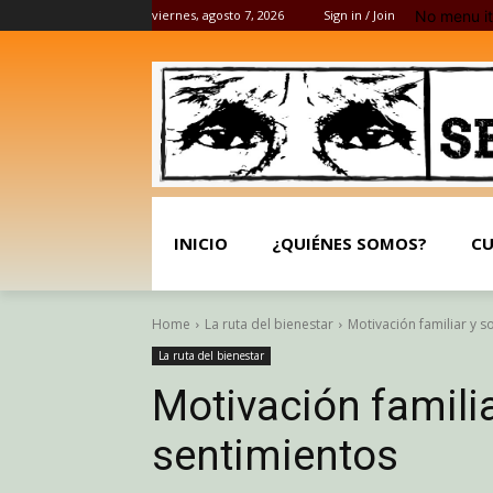
No menu i
viernes, agosto 7, 2026
Sign in / Join
INICIO
¿QUIÉNES SOMOS?
CU
Home
La ruta del bienestar
Motivación familiar y s
La ruta del bienestar
Motivación familia
sentimientos