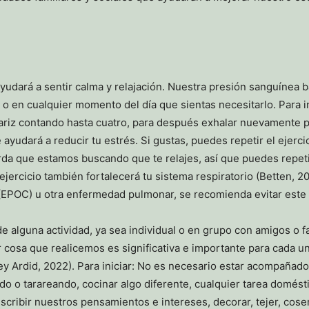
ayudará a sentir calma y relajación. Nuestra presión sanguínea b
 o en cualquier momento del día que sientas necesitarlo. Para 
riz contando hasta cuatro, para después exhalar nuevamente por
te ayudará a reducir tu estrés. Si gustas, puedes repetir el ejer
rda que estamos buscando que te relajes, así que puedes repeti
 ejercicio también fortalecerá tu sistema respiratorio (Betten,
EPOC) u otra enfermedad pulmonar, se recomienda evitar este e
 de alguna actividad, ya sea individual o en grupo con amigos o f
 cosa que realicemos es significativa e importante para cada u
Rey Ardid, 2022). Para iniciar: No es necesario estar acompañado
ndo o tarareando, cocinar algo diferente, cualquier tarea domést
cribir nuestros pensamientos e intereses, decorar, tejer, coser,