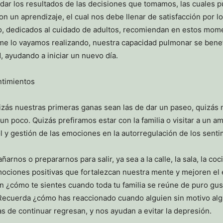
 los resultados de las decisiones que tomamos, las cuales pud
aron un aprendizaje, el cual nos debe llenar de satisfacción por 
o, dedicados al cuidado de adultos, recomiendan en estos mome
orme lo vayamos realizando, nuestra capacidad pulmonar se ben
, ayudando a iniciar un nuevo día.
ntimientos
izás nuestras primeras ganas sean las de dar un paseo, quizás
poco. Quizás prefiramos estar con la familia o visitar a un am
 y gestión de las emociones en la autorregulación de los senti
rnos o prepararnos para salir, ya sea a la calle, la sala, la coci
mociones positivas que fortalezcan nuestra mente y mejoren e
en ¿cómo te sientes cuando toda tu familia se reúne de puro gus
Recuerda ¿cómo has reaccionado cuando alguien sin motivo al
as de continuar regresan, y nos ayudan a evitar la depresión.