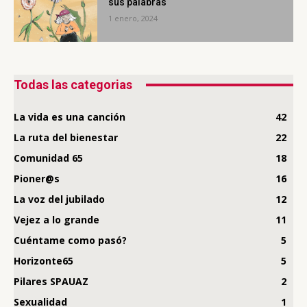
sus palabras
1 enero, 2024
Todas las categorias
La vida es una canción
42
La ruta del bienestar
22
Comunidad 65
18
Pioner@s
16
La voz del jubilado
12
Vejez a lo grande
11
Cuéntame como pasó?
5
Horizonte65
5
Pilares SPAUAZ
2
Sexualidad
1