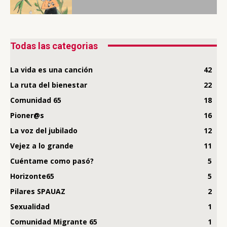
Todas las categorias
La vida es una canción
42
La ruta del bienestar
22
Comunidad 65
18
Pioner@s
16
La voz del jubilado
12
Vejez a lo grande
11
Cuéntame como pasó?
5
Horizonte65
5
Pilares SPAUAZ
2
Sexualidad
1
Comunidad Migrante 65
1