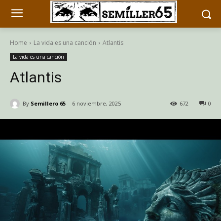
Home
La vida es una canción
Atlantis
La vida es una canción
Atlantis
By
Semillero 65
6 noviembre, 2025
672
0