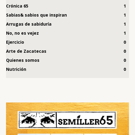
Crónica 65
1
Sabias& sabios que inspiran
1
Arrugas de sabiduría
1
No, no es vejez
1
Ejercicio
0
Arte de Zacatecas
0
Quienes somos
0
Nutrición
0