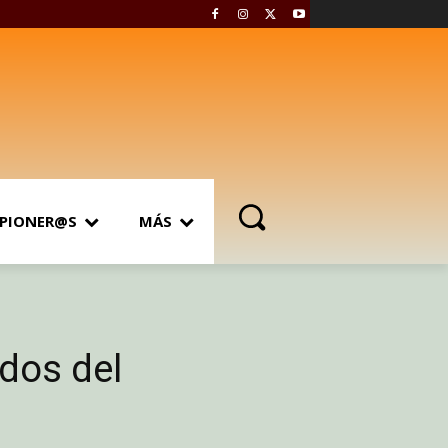
PIONER@S
MÁS
ados del