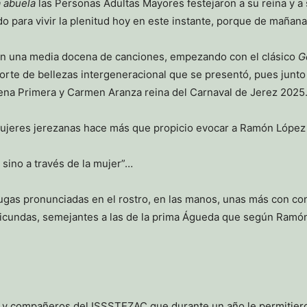
a abuela
las Personas Adultas Mayores festejaron a su reina y a 
odo para vivir la plenitud hoy en este instante, porque de maña
on una media docena de canciones, empezando con el clásico
G
corte de bellezas intergeneracional que se presentó, pues junto
ena Primera y Carmen Aranza reina del Carnaval de Jerez 2025
 mujeres jerezanas hace más que propicio evocar a Ramón López
sino a través de la mujer”…
rugas pronunciadas en el rostro, en las manos, unas más con con 
s rubicundas, semejantes a las de la prima Águeda que según Ramó
y compañeros del ISSSTEZAC que durante un año le permitieron