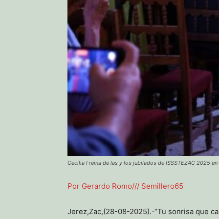
Cecilia I reina de las y los jubilados de ISSSTEZAC 2025 en
Por Gerardo Romo/// Semillero65
Jerez,Zac,(28-08-2025).-“Tu sonrisa que cau