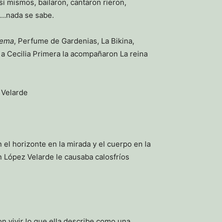
sí mismos, bailaron, cantaron rieron,
na…nada se sabe.
ema
, Perfume de Gardenias, La Bikina,
 a Cecilia Primera la acompañaron La reina
.
 Velarde
el horizonte en la mirada y el cuerpo en la
n López Velarde le causaba calosfríos
 vivir lo que ella describe como una