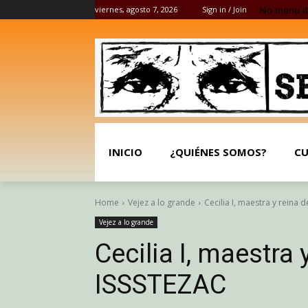
No menu i
viernes, agosto 7, 2026
Sign in / Join
INICIO
¿QUIÉNES SOMOS?
CU
Home
Vejez a lo grande
Cecilia I, maestra y reina 
Vejez a lo grande
Cecilia I, maestra 
ISSSTEZAC