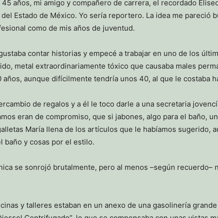
5 años, mi amigo y compañero de carrera, el recordado Eliseo 
al del Estado de México. Yo sería reportero. La idea me pareció 
ofesional como de mis años de juventud.
ustaba contar historias y empecé a trabajar en uno de los últim
dido, metal extraordinariamente tóxico que causaba males perma
ños, aunque difícilmente tendría unos 40, al que le costaba ha
rcambio de regalos y a él le toco darle a una secretaria jovencí
mos eran de compromiso, que si jabones, algo para el baño, un
e galletas María llena de los artículos que le habíamos sugerido, 
l baño y cosas por el estilo.
hica se sonrojó brutalmente, pero al menos –según recuerdo– n
oficinas y talleres estaban en un anexo de una gasolinería gran
iessel Centrifugado”, lo que se compensaba con unas vistas ma