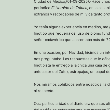
Ciudad de México,(01-09-2025).-Hace unos 4
periódico
El Heraldo de Toluca
, en la capit
extraños y recordables de mi vida tanto pr
Yo tenía alguna experiencia en medios, me g
linotipo que requería del uso de plomo fun
señor cadavérico que aparentaba más de 70 a
En una ocasión, por Navidad, hicimos un inte
nos preguntaba. Las respuestas que le dába
linotipista le entregó a la chica una caja d
antecesor del Zote), estropajos, un papel de
Nos miramos cohibidos entre nosotros, la c
al respecto.
Otra particularidad del diario era que sus 
del periódico ostentaba uno que marcaba “D