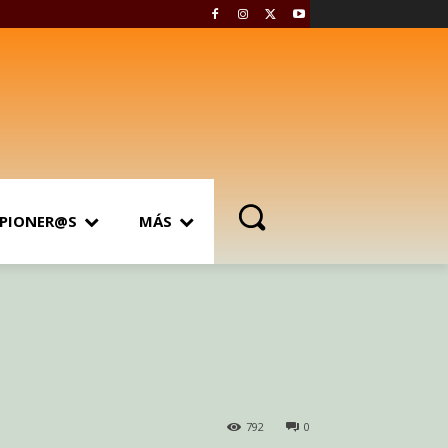
PIONER@S
MÁS
792
0