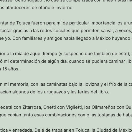
los atardeceres de otoño e invierno.
tar de Toluca fueron para mí de particular importancia los uru
actar gracias a las redes sociales que permiten salvar, a veces,
e yo. Con familiares y amigos había llegado a México huyendo d
ior a la mía de aquel tiempo (y sospecho que también de este)
ió mi determinación de algún día, cuando se pudiera caminar li
s 15 años.
i memoria, con las caminatas bajo la llovizna y el frío de la c
cían algunos de los uruguayos y las ferias del libro.
ti con Zitarrosa, Onetti con Viglietti, los Olimareños con Quiro
que cabían tanto esas combinaciones como las tostadas de haba 
tica y enredada. Dejé de trabajar en Toluca, la Ciudad de Méxi