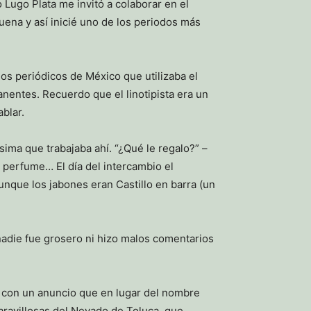
Lugo Plata me invitó a colaborar en el
buena y así inicié uno de los periodos más
os periódicos de México que utilizaba el
nentes. Recuerdo que el linotipista era un
blar.
sima que trabajaba ahí. “¿Qué le regalo?” –
 perfume… El día del intercambio el
aunque los jabones eran Castillo en barra (un
adie fue grosero ni hizo malos comentarios
de con un anuncio que en lugar del nombre
ravillosas del Nevado de Toluca, que