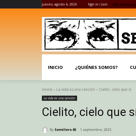
No menu it
jueves, agosto 6, 2026
Sign in / Join
INICIO
¿QUIÉNES SOMOS?
CU
Home
La vida es una canción
Cielito, cielo que sí
La vida es una canción
Cielito, cielo que s
By
Semillero 65
1 septiembre, 2025