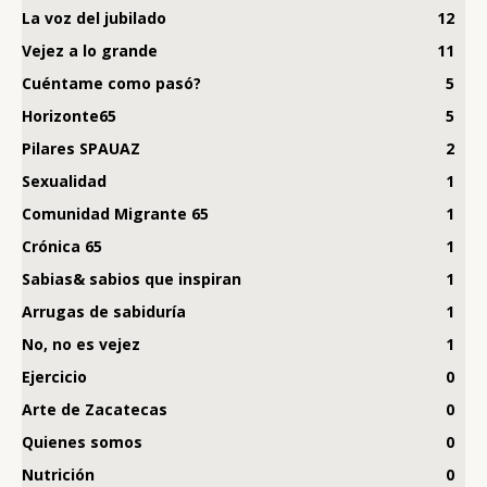
La voz del jubilado
12
Vejez a lo grande
11
Cuéntame como pasó?
5
Horizonte65
5
Pilares SPAUAZ
2
Sexualidad
1
Comunidad Migrante 65
1
Crónica 65
1
Sabias& sabios que inspiran
1
Arrugas de sabiduría
1
No, no es vejez
1
Ejercicio
0
Arte de Zacatecas
0
Quienes somos
0
Nutrición
0