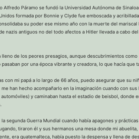
vo Alfredo Páramo se fundó la Universidad Autónoma de Sinaloa
 Unidos formada por Bonnie y Clyde fue emboscada y acribillad
consolidaba su poder ese mismo año con la muerte del mariscal
 de nazis antiguos no del todo afectos a Hitler llevada a cabo de
lleno de los peores presagios, aunque descubrimientos como la 
o pasaban por una época vibrante y creadora, lo que hacía que 
as con mi papá a lo largo de 66 años, puedo asegurar que su niñ
as me han hecho acompañarlo en la imaginación cuando con sus 
e automóviles) y caminaban hasta el estadio de beisbol, donde 
.
 la segunda Guerra Mundial cuando había apagones y prácticas de
 jugando, tiraron él y sus hermanos una mesa donde mi abuelita
ente, era guatemalteca, había puesto la despensa y llena de de