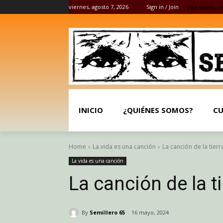
No menu i
viernes, agosto 7, 2026
Sign in / Join
INICIO
¿QUIÉNES SOMOS?
CU
Home
La vida es una canción
La canción de la tier
La vida es una canción
La canción de la 
By
Semillero 65
16 mayo, 2024