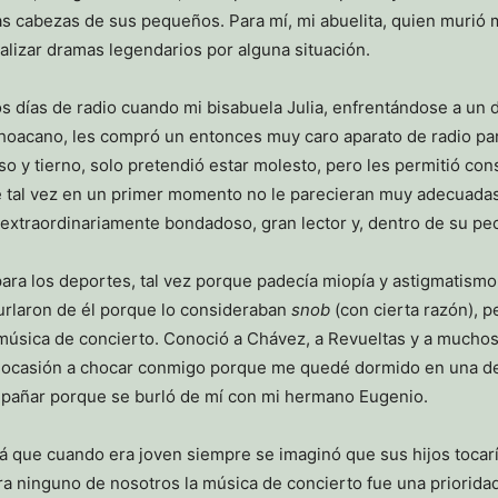
las cabezas de sus pequeños. Para mí, mi abuelita, quien murió 
ealizar dramas legendarios por alguna situación.
 días de radio cuando mi bisabuela Julia, enfrentándose a un d
hoacano, les compró un entonces muy caro aparato de radio par
y tierno, solo pretendió estar molesto, pero les permitió conse
 tal vez en un primer momento no le parecieran muy adecuadas.
extraordinariamente bondadoso, gran lector y, dentro de su pec
a los deportes, tal vez porque padecía miopía y astigmatismo y
 burlaron de él porque lo consideraban
snob
(con cierta razón), p
música de concierto. Conoció a Chávez, a Revueltas y a muchos 
una ocasión a chocar conmigo porque me quedé dormido en una de
mpañar porque se burló de mí con mi hermano Eugenio.
pá que cuando era joven siempre se imaginó que sus hijos tocar
para ninguno de nosotros la música de concierto fue una priorid