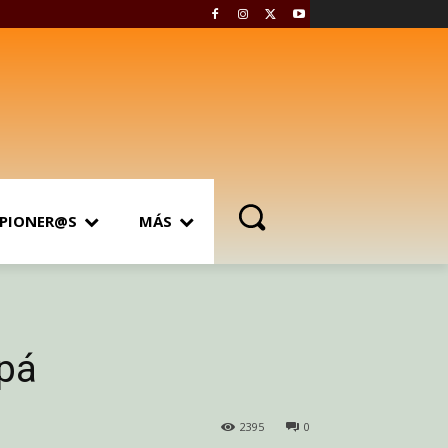
PIONER@S
MÁS
apá
2395
0