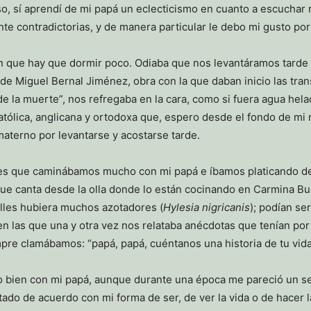
, sí aprendí de mi papá un eclecticismo en cuanto a escuchar ri
e contradictorias, y de manera particular le debo mi gusto por 
 que hay que dormir poco. Odiaba que nos levantáramos tarde
de Miguel Bernal Jiménez, obra con la que daban inicio las t
la muerte”, nos refregaba en la cara, como si fuera agua helada
 católica, anglicana y ortodoxa que, espero desde el fondo de m
aterno por levantarse y acostarse tarde.
es que caminábamos mucho con mi papá e íbamos platicando de 
que canta desde la olla donde lo están cocinando en Carmina Bu
lles hubiera muchos azotadores (
Hylesia nigricanis
); podían se
 en las que una y otra vez nos relataba anécdotas que tenían p
pre clamábamos: “papá, papá, cuéntanos una historia de tu vida
o bien con mi papá, aunque durante una época me pareció un s
ado de acuerdo con mi forma de ser, de ver la vida o de hacer la