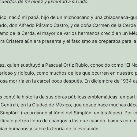
cuerdos de mi niñez y juventud a su lado.
ico, nació mi papá, hijo de un michoacano y una chiapaneca-gua
do, don Alfredo Páramo Castro, y de doña Carmen de la Cerda Or
ramo de la Cerda, el mayor de varios hermanos creció en un Mé
ra Cristera aún era presente y el fascismo se preparaba para la 
z, quien sustituyó a Pascual Ortiz Rubio, conocido como “El No
terioso y ridículo, como muchos de los que ocurren en nuestro p
iosa moriría en la cárcel poco después. En diciembre de 1934 a
s contó la historia de sus obras públicas emblemáticas, en part
 Central), en la Ciudad de México, que desde hace muchas déca
Simplón” (recordando al túnel del Simplón, en los Alpes). Por c
ontículo pétreo lleno de changos a los que cuando íbamos con
an humanos y sobre la teoría de la evolución.