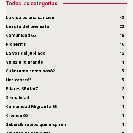
Todas las categorias
La vida es una canción
42
La ruta del bienestar
22
Comunidad 65
18
Pioner@s
16
La voz del jubilado
12
Vejez a lo grande
11
Cuéntame como pasó?
5
Horizonte65
5
Pilares SPAUAZ
2
Sexualidad
1
Comunidad Migrante 65
1
Crónica 65
1
Sabias& sabios que inspiran
1