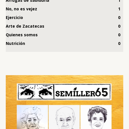
Arrugas de sabiduría
1
No, no es vejez
1
Ejercicio
0
Arte de Zacatecas
0
Quienes somos
0
Nutrición
0