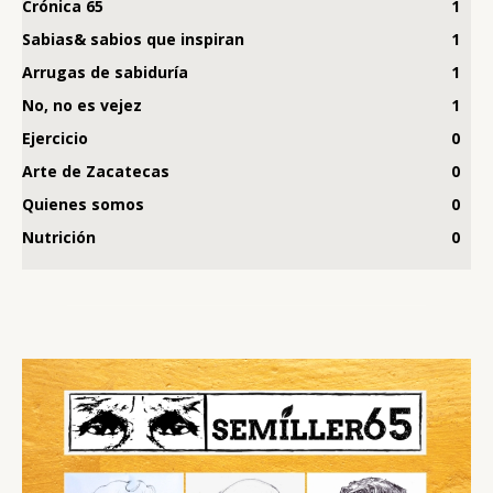
Crónica 65
1
Sabias& sabios que inspiran
1
Arrugas de sabiduría
1
No, no es vejez
1
Ejercicio
0
Arte de Zacatecas
0
Quienes somos
0
Nutrición
0